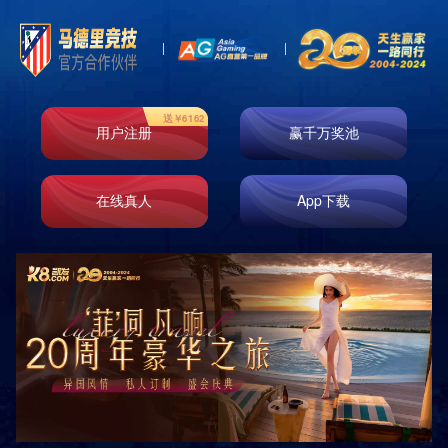
党建之窗
党建之窗
2024-11-01 04:19:03